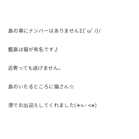
島の車にナンバーはありませんΣ(ﾟωﾟﾉ)ﾉ
藍島は猫が有名です♪
近寄っても逃げません。
島のいたるところに猫さん☆
港でお出迎えしてくれました(∗˃̶ ᵕ ˂̶∗)