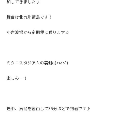
加
してきました♪
舞台は
北九州藍島
です！
小倉
渡場から定期便に乗ります☆
ミクニスタジアムの裏側σ)>ω<*)
楽しみー！
途中、
馬島を経由して35分ほどで到着
です♪