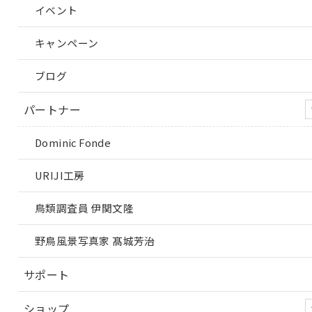
イベント
キャンペーン
ブログ
パートナー
Dominic Fonde
URIJI工房
鳥類調査員 伊関文隆
野鳥風景写真家 髙城芳治
サポート
ショップ