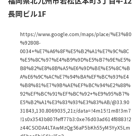
福岡県北九州市若松区本町3丁目4-1
長岡ビル1F
https://www.google.com/maps/place/%E3%80
%92808-
0034+%E7%A6%8F%E5%B2%A1%E7%9C%8C
%E5%8C%97%E4%B9%9D%E5%B7%9E%E5%
B8%82%E8%8B%A5%E6%9D%BE%E5%8C%B
A%E6%9C%AC%E7%94%BA%EF%BC%93%E4
%B8%81%E7%9B%AE%EF%BC%94%E2%88%
92%EF%BC%91%EF%BC%92+%E9%95%B7%
E5%B2%A1%E3%83%93%E3%83%AB/@33.90
31843,130.8069035,21z/data=!4m15!1m8!3m7
!1s0x3543b807feff77b3:0xe76d03ad614f8883!2
z44CSODA4LTAwMzQg56aP5bKh55yM5YyX5Lm
d5bee5biC6Iul5p2-