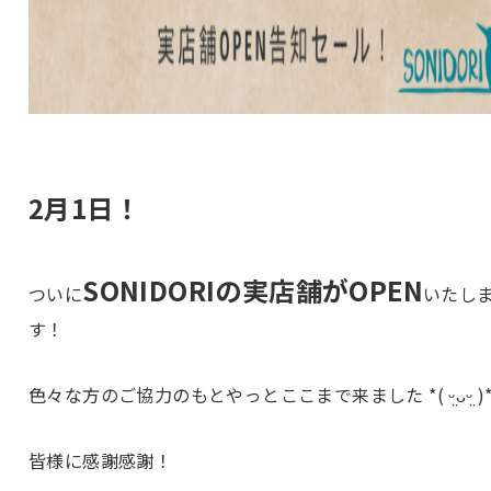
2月1日！
SONIDORIの実店舗がOPEN
ついに
いたし
す！
色々な方のご協力のもとやっとここまで来ました *( ᵕ̤ᴗᵕ̤ )
皆様に感謝感謝！