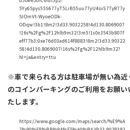
5Yy65pys55S677yT5LiB55uu77yU4oiS77yR77y
SIOmVt-WyoeODk-
ODqw!3b1!8m2!3d33.9032258!4d130.8069007
!16s%2Fg%2F12hlb9m32!3m5!1s0x3543b807f
eff77b3:0xe76d03ad614f8883!8m2!3d33.90322
58!4d130.8069007!16s%2Fg%2F12hlb9m32?
hl=ja&entry=ttu
※車で来られる方は駐車場が無い為近
のコインパーキングのご利用をお願い
たします。
https://www.google.com/maps/search/%E9%A
7%90%E8%BB%8A%E5%A0%B4/@33.9029392