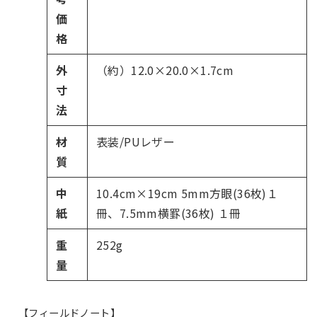
価
格
外
（約）12.0×20.0×1.7cm
寸
法
材
表装/PUレザー
質
中
10.4cm×19cm 5mm方眼(36枚)１
紙
冊、7.5mm横罫(36枚) １冊
重
252g
量
【フィールドノート】