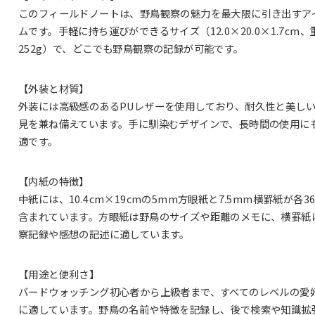
このフィールドノートは、野鳥観察の魅力を最大限に引き出すア
ムです。手軽に持ち運びができるサイズ（12.0×20.0×1.7cm、
252g）で、どこでも野鳥観察の記録が可能です。
【外装と材質】
外装には高級感のあるPUレザーを使用しており、耐久性と美し
見を兼ね備えています。手に馴染むデザインで、長時間の使用に
適です。
【内紙の特徴】
中紙には、10.4cm×19cmの5mm方眼紙と7.5mm横罫紙が各3
含まれています。方眼紙は野鳥のサイズや距離のメモに、横罫紙
察記録や感想の記述に適しています。
【用途と便利さ】
バードウォッチング初心者から上級者まで、すべてのレベルの愛
に適しています。野鳥の名前や特徴を記録し、後で検索や知識拡