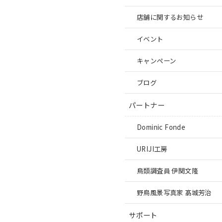
店舗に関するお知らせ
イベント
キャンペーン
ブログ
パートナー
Dominic Fonde
URIJI工房
鳥類調査員 伊関文隆
野鳥風景写真家 髙城芳治
サポート