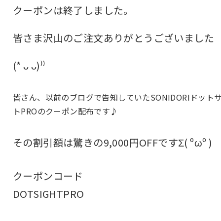
クーポンは終了しました。
皆さま沢山のご注文ありがとうございました
(* ᴗ ᴗ)⁾⁾
皆さん、以前のブログで告知していた
SONIDORIドット
トPROのクーポン配布
です♪
その割引額は驚きの
9,000円OFF
ですΣ( ºωº )
クーポンコード
DOTSIGHTPRO