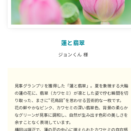
蓮と翡翠
ジョンくん 様
見事グランプリを獲得した「蓮と翡翠」。夏を象徴する大輪
の蓮の花に、翡翠（カワセミ）が凛とした姿で佇む瞬間を切
り取った、まさに“花鳥図”を思わせる芸術的な一枚です。
花の鮮やかなピンク、カワセミの深い翡翠色、背景の柔らか
なグリーンが見事に調和し、自然が生み出す色彩の美しさを
余すことなく表現しています。
構図は端正で、蓮の花の中心に据えられたカワセミの存在感