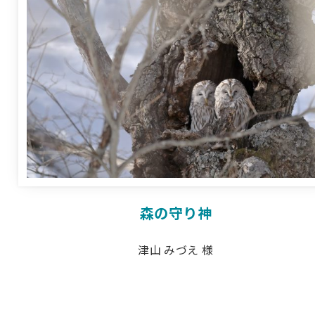
森の守り神
津山 みづえ 様