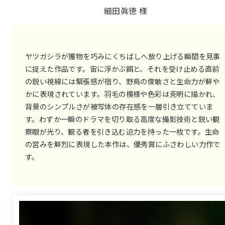
細田眞徳 様
ヤツガシラが獲物を巧みにくちばしへ放り上げる瞬間を見事
に捉えた作品です。宙に浮かぶ餌と、それを受け止める直前
の鋭い視線には緊張感が宿り、野鳥の俊敏さと生命力が鮮や
かに表現されています。羽毛の模様や色彩は克明に描かれ、
背景のシンプルさが被写体の存在感を一層引き立てていま
す。わずか一瞬のドラマを切り取る高度な撮影技術と鋭い観
察眼が光り、観る者を引き込む迫力を持った一枚です。生命
の営みを鮮烈に表現した本作は、優秀賞にふさわしい力作で
す。