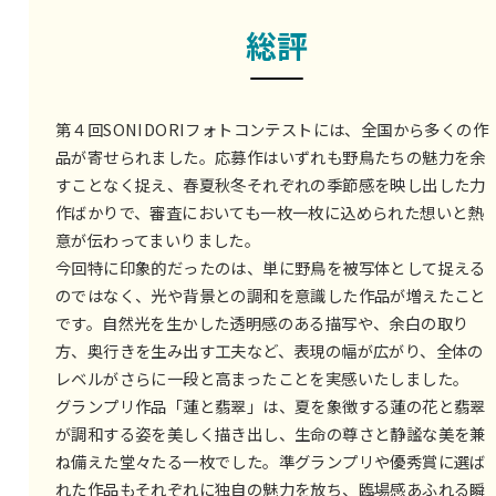
総評
第４回SONIDORIフォトコンテストには、全国から多くの作
品が寄せられました。応募作はいずれも野鳥たちの魅力を余
すことなく捉え、春夏秋冬それぞれの季節感を映し出した力
作ばかりで、審査においても一枚一枚に込められた想いと熱
意が伝わってまいりました。
今回特に印象的だったのは、単に野鳥を被写体として捉える
のではなく、光や背景との調和を意識した作品が増えたこと
です。自然光を生かした透明感のある描写や、余白の取り
方、奥行きを生み出す工夫など、表現の幅が広がり、全体の
レベルがさらに一段と高まったことを実感いたしました。
グランプリ作品「蓮と翡翠」は、夏を象徴する蓮の花と翡翠
が調和する姿を美しく描き出し、生命の尊さと静謐な美を兼
ね備えた堂々たる一枚でした。準グランプリや優秀賞に選ば
れた作品もそれぞれに独自の魅力を放ち、臨場感あふれる瞬