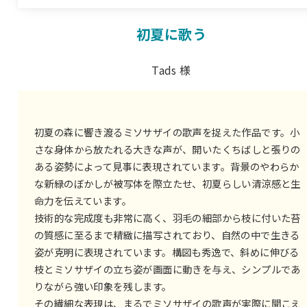
初夏に歌う
Tads 様
初夏の森に響き渡るミソサザイの歌声を捉えた作品です。小
さな身体から放たれる大きな声が、開いたくちばしと張りの
ある姿勢によって見事に表現されています。背景のやわらか
な新緑のぼかしが被写体を際立たせ、初夏らしい清涼感と生
命力を伝えています。
技術的な完成度も非常に高く、羽毛の細部から枝に付いた苔
の質感に至るまで精緻に描写されており、自然の中で生きる
姿が克明に表現されています。構図も秀逸で、斜めに伸びる
枝とミソサザイの立ち姿が画面に動きを与え、シンプルであ
りながら強い印象を残します。
その繊細な表現は、まるでミソサザイの歌声が実際に聞こえ