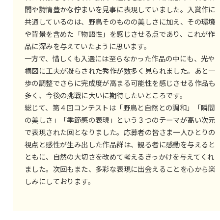
間や詩情豊かな佇まいを見事に表現していました。入賞作に
共通しているのは、野鳥そのものの美しさに加え、その環境
や背景を含めた「物語性」を感じさせる点であり、これが作
品に深みを与えていたように思います。
一方で、惜しくも入選には至らなかった作品の中にも、光や
構図に工夫が凝らされた秀作が数多く見られました。あと一
歩の調整でさらに完成度が高まる可能性を感じさせる作品も
多く、今後の挑戦に大いに期待したいところです。
総じて、第４回コンテストは「野鳥と自然との調和」「瞬間
の美しさ」「季節感の表現」という３つのテーマが高い次元
で表現された回となりました。応募者の皆さま一人ひとりの
視点と感性が生み出した作品群は、観る者に感動を与えると
ともに、自然の大切さを改めて考えるきっかけを与えてくれ
ました。次回もまた、多彩な表現に出会えることを心から楽
しみにしております。