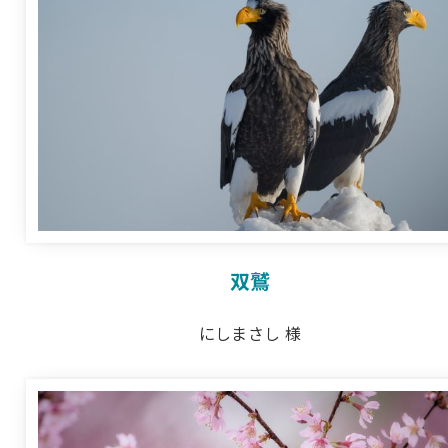
双鷲
にしまさし 様