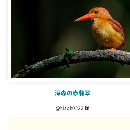
深森の赤翡翠
@hisoh0222 様