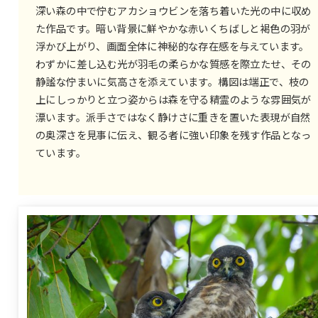
深い森の中で佇むアカショウビンを落ち着いた光の中に収め
た作品です。暗い背景に鮮やかな赤いくちばしと褐色の羽が
浮かび上がり、画面全体に神秘的な存在感を与えています。
わずかに差し込む光が羽毛の柔らかな質感を際立たせ、その
静謐な佇まいに気高さを添えています。構図は端正で、枝の
上にしっかりと立つ姿からは森を守る精霊のような雰囲気が
漂います。派手さではなく静けさに重きを置いた表現が自然
の奥深さを見事に伝え、観る者に強い印象を残す作品となっ
ています。