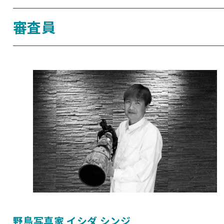
審査員
野鳥写真家 イシダ シンジ