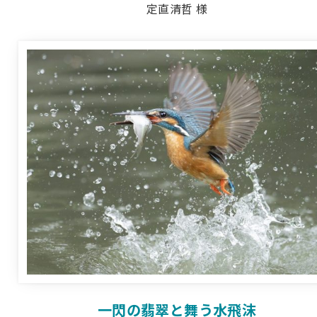
定直清哲 様
一閃の翡翠と舞う水飛沫