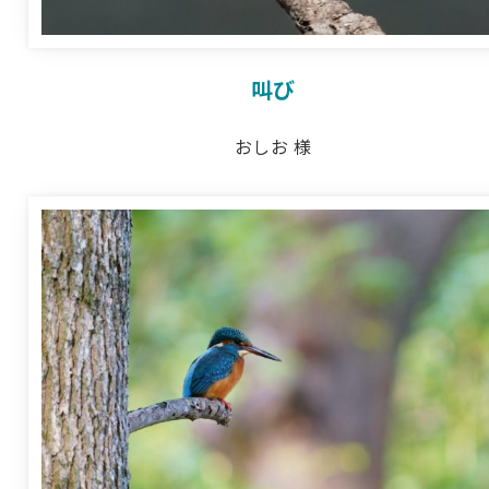
叫び
おしお 様