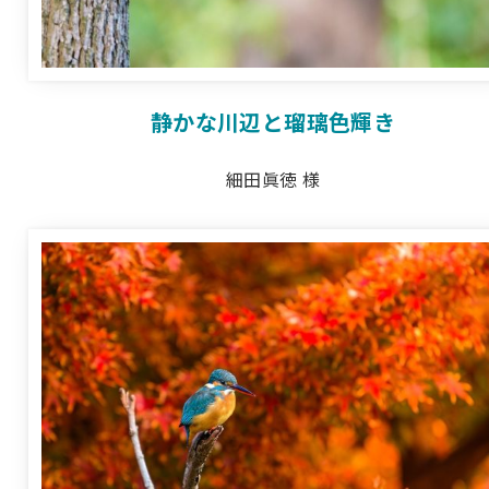
静かな川辺と瑠璃色輝き
細田眞徳 様